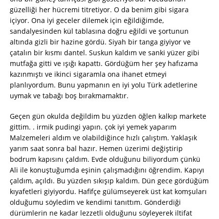
güzelliği her hücremi titretiyor. O da benim gibi sigara
içiyor. Ona iyi geceler dilemek için eğildiğimde,
sandalyesinden kül tablasına doğru eğildi ve şortunun
altında gizli bir hazine gördü. Siyah bir tanga giyiyor ve
çatalın bir kısmı dantel. Suskun kaldım ve sanki yüzer gibi
mutfağa gitti ve ışığı kapattı. Gördüğüm her şey hafızama
kazınmıştı ve ikinci sigaramla ona ihanet etmeyi
planlıyordum. Bunu yapmanın en iyi yolu Türk adetlerine
uymak ve tabağı boş bırakmamaktır.
Geçen gün okulda değildim bu yüzden öğlen kalkıp markete
gittim. . irmik pudingi yapın. çok iyi yemek yaparım
Malzemeleri aldım ve olabildiğince hızlı çalıştım. Yaklaşık
yarım saat sonra bal hazır. Hemen üzerimi değiştirip
bodrum kapısını çaldım. Evde olduğunu biliyordum çünkü
Ali ile konuştuğumda eşinin çalışmadığını öğrendim. Kapıyı
çaldım, açıldı. Bu yüzden sıkışıp kaldım. Dün gece gördüğüm
kıyafetleri giyiyordu. Hafifçe gülümseyerek üst kat komşuları
olduğumu söyledim ve kendimi tanıttım. Gönderdiği
dürümlerin ne kadar lezzetli olduğunu söyleyerek iltifat