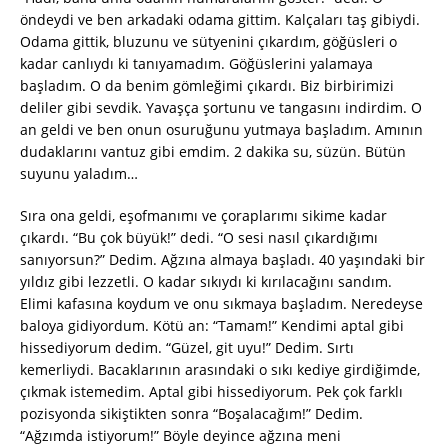
öndeydi ve ben arkadaki odama gittim. Kalçaları taş gibiydi.
Odama gittik, bluzunu ve sütyenini çıkardım, göğüsleri o
kadar canlıydı ki tanıyamadım. Göğüslerini yalamaya
başladım. O da benim gömleğimi çıkardı. Biz birbirimizi
deliler gibi sevdik. Yavaşça şortunu ve tangasını indirdim. O
an geldi ve ben onun osuruğunu yutmaya başladım. Amının
dudaklarını vantuz gibi emdim. 2 dakika su, süzün. Bütün
suyunu yaladım…
Sıra ona geldi, eşofmanımı ve çoraplarımı sikime kadar
çıkardı. “Bu çok büyük!” dedi. “O sesi nasıl çıkardığımı
sanıyorsun?” Dedim. Ağzına almaya başladı. 40 yaşındaki bir
yıldız gibi lezzetli. O kadar sıkıydı ki kırılacağını sandım.
Elimi kafasına koydum ve onu sıkmaya başladım. Neredeyse
baloya gidiyordum. Kötü an: “Tamam!” Kendimi aptal gibi
hissediyorum dedim. “Güzel, git uyu!” Dedim. Sırtı
kemerliydi. Bacaklarının arasındaki o sıkı kediye girdiğimde,
çıkmak istemedim. Aptal gibi hissediyorum. Pek çok farklı
pozisyonda sikiştikten sonra “Boşalacağım!” Dedim.
“Ağzımda istiyorum!” Böyle deyince ağzına meni