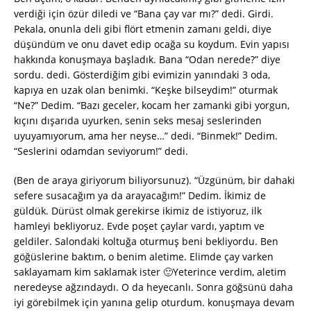
verdiği için özür diledi ve “Bana çay var mı?” dedi. Girdi.
Pekala, onunla deli gibi flört etmenin zamanı geldi, diye
düşündüm ve onu davet edip ocağa su koydum. Evin yapısı
hakkında konuşmaya başladık. Bana “Odan nerede?” diye
sordu. dedi. Gösterdiğim gibi evimizin yanındaki 3 oda,
kapıya en uzak olan benimki. “Keşke bilseydim!” oturmak
“Ne?” Dedim. “Bazı geceler, kocam her zamanki gibi yorgun,
kıçını dışarıda uyurken, senin seks mesaj seslerinden
uyuyamıyorum, ama her neyse…” dedi. “Binmek!” Dedim.
“Seslerini odamdan seviyorum!” dedi.
(Ben de araya giriyorum biliyorsunuz). “Üzgünüm, bir dahaki
sefere susacağım ya da arayacağım!” Dedim. İkimiz de
güldük. Dürüst olmak gerekirse ikimiz de istiyoruz, ilk
hamleyi bekliyoruz. Evde poşet çaylar vardı, yaptım ve
geldiler. Salondaki koltuğa oturmuş beni bekliyordu. Ben
göğüslerine baktım, o benim aletime. Elimde çay varken
saklayamam kim saklamak ister 🙂Yeterince verdim, aletim
neredeyse ağzındaydı. O da heyecanlı. Sonra göğsünü daha
iyi görebilmek için yanına gelip oturdum. konuşmaya devam