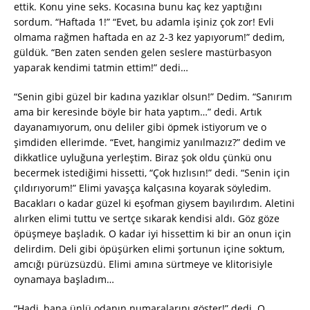
ettik. Konu yine seks. Kocasına bunu kaç kez yaptığını
sordum. “Haftada 1!” “Evet, bu adamla işiniz çok zor! Evli
olmama rağmen haftada en az 2-3 kez yapıyorum!” dedim,
güldük. “Ben zaten senden gelen seslere mastürbasyon
yaparak kendimi tatmin ettim!” dedi…
“Senin gibi güzel bir kadına yazıklar olsun!” Dedim. “Sanırım
ama bir keresinde böyle bir hata yaptım…” dedi. Artık
dayanamıyorum, onu deliler gibi öpmek istiyorum ve o
şimdiden ellerimde. “Evet, hangimiz yanılmazız?” dedim ve
dikkatlice uyluğuna yerleştim. Biraz şok oldu çünkü onu
becermek istediğimi hissetti, “Çok hızlısın!” dedi. “Senin için
çıldırıyorum!” Elimi yavaşça kalçasına koyarak söyledim.
Bacakları o kadar güzel ki eşofman giysem bayılırdım. Aletini
alırken elimi tuttu ve sertçe sıkarak kendisi aldı. Göz göze
öpüşmeye başladık. O kadar iyi hissettim ki bir an onun için
delirdim. Deli gibi öpüşürken elimi şortunun içine soktum,
amcığı pürüzsüzdü. Elimi amına sürtmeye ve klitorisiyle
oynamaya başladım…
“Hadi, bana ünlü odanın numaralarını göster!” dedi. O