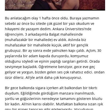
Bu anlatacağım olay 1 hafta önce oldu. Buraya yazmamın
sebebi az önce bu sitede çok güzel bir yazı okudum ve
hikayemi de yazayım dedim. Ankara Üniversitesi’nde
öğrenciyim. 3 arkadaşımla Balgat mahallesinde
(muhafazakâr bir mahallede) ev aldık. Aslında biz
muhafazakar bir mahallede küçük, aktif bir gençlik
grubuyuz. Bir ay sonra evde yalnızken kapı çaldı. Açtım, 30
yaşlarında bir adam kapıda duruyordu, komşumuz
olduğunu söyledi ve eşinin yaptığı sargıları getirdi. Orada
sevişmeye başladık. Öğretmene benziyor, gece eve geç
geliyor ve yorgun, bizden gelen ses çok rahatsız edici. ondan
özür dileriz. Ali’yle artık daha çok konuşuyoruz.
Bir gece balkonda sigara içerken alt balkondan bir tıkırtı
duydum. Eğildiğimde gördüğüm manzara inanılmazdı,
şortlu ve göğüslerinin neredeyse tamamını gösteren bluzlu
bir kadın. Ali’nin karısı olabilir. Mutfaktan balkona sızan ışık
onu bir güneş tanrıçası gibi gösteriyordu. Vücudunun