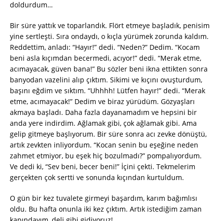
doldurdum…
Bir süre yattık ve toparlandık. Flört etmeye başladık, penisim
yine sertleşti. Sıra ondaydı, o kıçla yürümek zorunda kaldım.
Reddettim, anladı: “Hayır!” dedi. “Neden?” Dedim. “Kocam
beni asla kıçımdan becermedi, acıyor!” dedi. “Merak etme,
acımayacak, güven bana!” Bu sözler beni ikna ettikten sonra
banyodan vazelini alıp çıktım. Sikimi ve kıçını ovuşturdum,
başını eğdim ve sıktım. “Uhhhh! Lütfen hayır!” dedi. “Merak
etme, acımayacak!” Dedim ve biraz yürüdüm. Gözyaşları
akmaya başladı. Daha fazla dayanamadım ve hepsini bir
anda yere indirdim. Ağlamak gibi, çok ağlamak gibi. Ama
gelip gitmeye başlıyorum. Bir süre sonra acı zevke dönüştü,
artık zevkten inliyordum. “Kocan senin bu eşeğine neden
zahmet etmiyor, bu eşek hiç bozulmadı?” pompalıyordum.
Ve dedi ki, “Sev beni, becer beni!” İçini çekti. Tekmelerim
gerçekten çok sertti ve sonunda kıçından kurtuldum.
O gün bir kez tuvalete girmeyi başardım, karım bağımlısı
oldu. Bu hafta onunla iki kez çıktım. Artık istediğim zaman
kapındayım, deli gibi gidiyoruz!