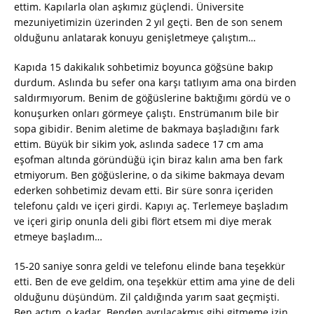
ettim. Kapılarla olan aşkımız güçlendi. Üniversite
mezuniyetimizin üzerinden 2 yıl geçti. Ben de son senem
olduğunu anlatarak konuyu genişletmeye çalıştım…
Kapıda 15 dakikalık sohbetimiz boyunca göğsüne bakıp
durdum. Aslında bu sefer ona karşı tatlıyım ama ona birden
saldırmıyorum. Benim de göğüslerine baktığımı gördü ve o
konuşurken onları görmeye çalıştı. Enstrümanım bile bir
sopa gibidir. Benim aletime de bakmaya başladığını fark
ettim. Büyük bir sikim yok, aslında sadece 17 cm ama
eşofman altında göründüğü için biraz kalın ama ben fark
etmiyorum. Ben göğüslerine, o da sikime bakmaya devam
ederken sohbetimiz devam etti. Bir süre sonra içeriden
telefonu çaldı ve içeri girdi. Kapıyı aç. Terlemeye başladım
ve içeri girip onunla deli gibi flört etsem mi diye merak
etmeye başladım…
15-20 saniye sonra geldi ve telefonu elinde bana teşekkür
etti. Ben de eve geldim, ona teşekkür ettim ama yine de deli
olduğunu düşündüm. Zil çaldığında yarım saat geçmişti.
Ben açtım, o kadar. Benden ayrılacakmış gibi gitmeme izin