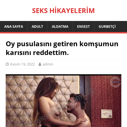
SEKS HIKAYELERIM
ANA SAYFA
ADULT
ALDATMA
ENSEST
GURBETÇI
Oy pusulasını getiren komşumun
karısını reddettim.
Kasım 19, 2022
admin