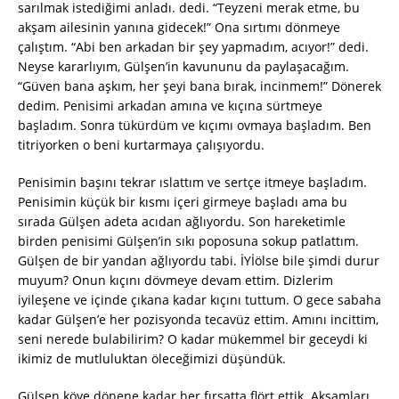
sarılmak istediğimi anladı. dedi. “Teyzeni merak etme, bu
akşam ailesinin yanına gidecek!” Ona sırtımı dönmeye
çalıştım. “Abi ben arkadan bir şey yapmadım, acıyor!” dedi.
Neyse kararlıyım, Gülşen’in kavununu da paylaşacağım.
“Güven bana aşkım, her şeyi bana bırak, incinmem!” Dönerek
dedim. Penisimi arkadan amına ve kıçına sürtmeye
başladım. Sonra tükürdüm ve kıçımı ovmaya başladım. Ben
titriyorken o beni kurtarmaya çalışıyordu.
Penisimin başını tekrar ıslattım ve sertçe itmeye başladım.
Penisimin küçük bir kısmı içeri girmeye başladı ama bu
sırada Gülşen adeta acıdan ağlıyordu. Son hareketimle
birden penisimi Gülşen’in sıkı poposuna sokup patlattım.
Gülşen de bir yandan ağlıyordu tabi. İYİölse bile şimdi durur
muyum? Onun kıçını dövmeye devam ettim. Dizlerim
iyileşene ve içinde çıkana kadar kıçını tuttum. O gece sabaha
kadar Gülşen’e her pozisyonda tecavüz ettim. Amını incittim,
seni nerede bulabilirim? O kadar mükemmel bir geceydi ki
ikimiz de mutluluktan öleceğimizi düşündük.
Gülşen köye dönene kadar her fırsatta flört ettik. Akşamları