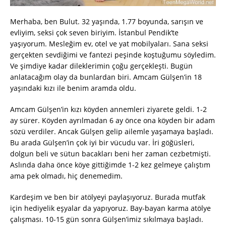
Merhaba, ben Bulut. 32 yaşında, 1.77 boyunda, sarışın ve
evliyim, seksi çok seven biriyim. İstanbul Pendik’te
yaşıyorum. Mesleğim ev, otel ve yat mobilyaları. Sana seksi
gerçekten sevdiğimi ve fantezi peşinde koştuğumu söyledim.
Ve şimdiye kadar dileklerimin çoğu gerçekleşti. Bugün
anlatacağım olay da bunlardan biri. Amcam Gülşen’in 18
yaşındaki kızı ile benim aramda oldu.
Amcam Gülşen’in kızı köyden annemleri ziyarete geldi. 1-2
ay sürer. Köyden ayrılmadan 6 ay önce ona köyden bir adam
sözü verdiler. Ancak Gülşen gelip ailemle yaşamaya başladı.
Bu arada Gülşen’in çok iyi bir vücudu var. İri göğüsleri,
dolgun beli ve sütun bacakları beni her zaman cezbetmişti.
Aslında daha önce köye gittiğimde 1-2 kez gelmeye çalıştım
ama pek olmadı, hiç denemedim.
Kardeşim ve ben bir atölyeyi paylaşıyoruz. Burada mutfak
için hediyelik eşyalar da yapıyoruz. Bay-bayan karma atölye
çalışması. 10-15 gün sonra Gülşen’imiz sıkılmaya başladı.