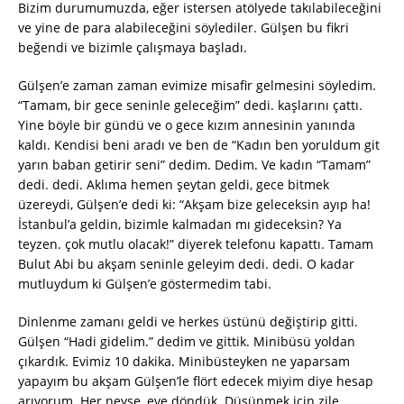
Bizim durumumuzda, eğer istersen atölyede takılabileceğini
ve yine de para alabileceğini söylediler. Gülşen bu fikri
beğendi ve bizimle çalışmaya başladı.
Gülşen’e zaman zaman evimize misafir gelmesini söyledim.
“Tamam, bir gece seninle geleceğim” dedi. kaşlarını çattı.
Yine böyle bir gündü ve o gece kızım annesinin yanında
kaldı. Kendisi beni aradı ve ben de “Kadın ben yoruldum git
yarın baban getirir seni” dedim. Dedim. Ve kadın “Tamam”
dedi. dedi. Aklıma hemen şeytan geldi, gece bitmek
üzereydi, Gülşen’e dedi ki: “Akşam bize geleceksin ayıp ha!
İstanbul’a geldin, bizimle kalmadan mı gideceksin? Ya
teyzen. çok mutlu olacak!” diyerek telefonu kapattı. Tamam
Bulut Abi bu akşam seninle geleyim dedi. dedi. O kadar
mutluydum ki Gülşen’e göstermedim tabi.
Dinlenme zamanı geldi ve herkes üstünü değiştirip gitti.
Gülşen “Hadi gidelim.” dedim ve gittik. Minibüsü yoldan
çıkardık. Evimiz 10 dakika. Minibüsteyken ne yaparsam
yapayım bu akşam Gülşen’le flört edecek miyim diye hesap
arıyorum. Her neyse, eve döndük. Düşünmek için zile