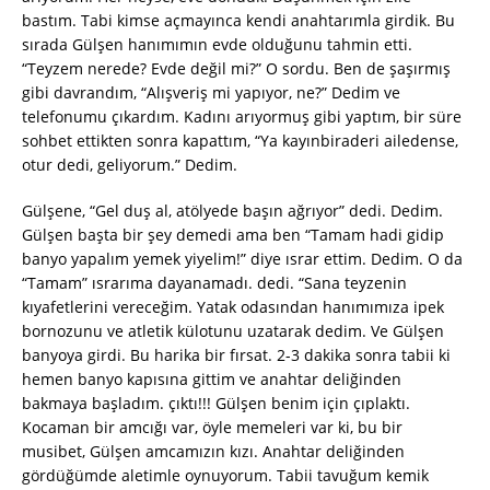
bastım. Tabi kimse açmayınca kendi anahtarımla girdik. Bu
sırada Gülşen hanımımın evde olduğunu tahmin etti.
“Teyzem nerede? Evde değil mi?” O sordu. Ben de şaşırmış
gibi davrandım, “Alışveriş mi yapıyor, ne?” Dedim ve
telefonumu çıkardım. Kadını arıyormuş gibi yaptım, bir süre
sohbet ettikten sonra kapattım, “Ya kayınbiraderi ailedense,
otur dedi, geliyorum.” Dedim.
Gülşene, “Gel duş al, atölyede başın ağrıyor” dedi. Dedim.
Gülşen başta bir şey demedi ama ben “Tamam hadi gidip
banyo yapalım yemek yiyelim!” diye ısrar ettim. Dedim. O da
“Tamam” ısrarıma dayanamadı. dedi. “Sana teyzenin
kıyafetlerini vereceğim. Yatak odasından hanımımıza ipek
bornozunu ve atletik külotunu uzatarak dedim. Ve Gülşen
banyoya girdi. Bu harika bir fırsat. 2-3 dakika sonra tabii ki
hemen banyo kapısına gittim ve anahtar deliğinden
bakmaya başladım. çıktı!!! Gülşen benim için çıplaktı.
Kocaman bir amcığı var, öyle memeleri var ki, bu bir
musibet, Gülşen amcamızın kızı. Anahtar deliğinden
gördüğümde aletimle oynuyorum. Tabii tavuğum kemik