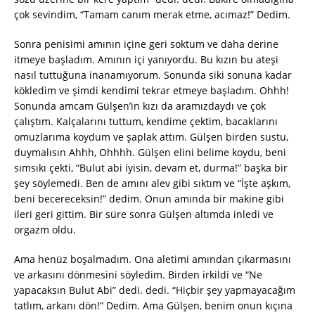
çok sevindim, “Tamam canım merak etme, acımaz!” Dedim.
Sonra penisimi amının içine geri soktum ve daha derine
itmeye başladım. Amının içi yanıyordu. Bu kızın bu ateşi
nasıl tuttuğuna inanamıyorum. Sonunda siki sonuna kadar
kökledim ve şimdi kendimi tekrar etmeye başladım. Ohhh!
Sonunda amcam Gülşen’in kızı da aramızdaydı ve çok
çalıştım. Kalçalarını tuttum, kendime çektim, bacaklarını
omuzlarıma koydum ve şaplak attım. Gülşen birden sustu,
duymalısın Ahhh, Ohhhh. Gülşen elini belime koydu, beni
sımsıkı çekti, “Bulut abi iyisin, devam et, durma!” başka bir
şey söylemedi. Ben de amını alev gibi sıktım ve “İşte aşkım,
beni becereceksin!” dedim. Onun amında bir makine gibi
ileri geri gittim. Bir süre sonra Gülşen altımda inledi ve
orgazm oldu.
Ama henüz boşalmadım. Ona aletimi amından çıkarmasını
ve arkasını dönmesini söyledim. Birden irkildi ve “Ne
yapacaksın Bulut Abi” dedi. dedi. “Hiçbir şey yapmayacağım
tatlım, arkanı dön!” Dedim. Ama Gülşen, benim onun kıçına