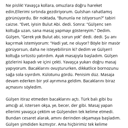
Ne pislik! Yavaşça kollara, omuzlara doğru hareket
edin,Ellerimi sırtında gezdiriyorum. Gulshan rahatlamış
görünüyordu. Bir noktada, “Bununla ne istiyorsun?” tabiri
caizse. “Evet, iyisin Bulut Abi. dedi. Sonra: “Gülşenc sen
koltuğa uzan, sana masaj yapmayı göstereyim.” Dedim.
Gülşen, “Gerek yok Bulut abi, sorun yok” dedi. dedi. Şu anı
kaçırmak istemiyorum: “Hadi yat, ne oluyor? Böyle bir masör
görüyorsun, daha ne isteyebilirsin ki? dedim ve Gülşen’i
koltuğa sırtüstü yatırdım. Ayak masajıyla başladım. Gülşen
gözlerini kapadı ve içini çekti. Yavaşça yukarı doğru masaj
yapıyorum. Bacaklarını ovuştururken, dikkatlice bornozunu
sağa sola sıyırdım. Külotunu gördü. Penisim düz. Masaja
devam ederken bir yol ayrımına geldim. Bacaklarını biraz
açmasını söyledim.
Gülşen itiraz etmeden bacaklarını açtı. Türk balı gibi bu
amcığı al, istersen okşa, ye, becer, der gibi. Masaj yapan
ellerimi yavaşça çektim ve Gülşenden tek kelime etmedi.
Bundan cesaret alarak, amını derinden okşamaya başladım.
Gülşen şimdiden kızmıştır. Ama hiçbirimiz tek kelime