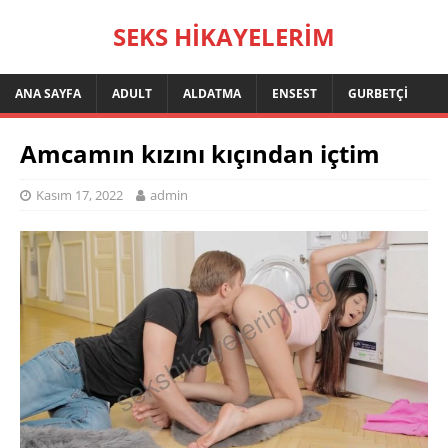
SEKS HIKAYELERIM
ANA SAYFA
ADULT
ALDATMA
ENSEST
GURBETÇI
Amcamın kızını kıçından içtim
Kasım 17, 2022
admin