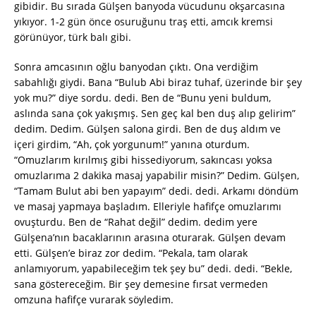
gibidir. Bu sırada Gülşen banyoda vücudunu okşarcasına
yıkıyor. 1-2 gün önce osuruğunu traş etti, amcık kremsi
görünüyor, türk balı gibi.
Sonra amcasının oğlu banyodan çıktı. Ona verdiğim
sabahlığı giydi. Bana “Bulub Abi biraz tuhaf, üzerinde bir şey
yok mu?” diye sordu. dedi. Ben de “Bunu yeni buldum,
aslında sana çok yakışmış. Sen geç kal ben duş alıp gelirim”
dedim. Dedim. Gülşen salona girdi. Ben de duş aldım ve
içeri girdim, “Ah, çok yorgunum!” yanına oturdum.
“Omuzlarım kırılmış gibi hissediyorum, sakıncası yoksa
omuzlarıma 2 dakika masaj yapabilir misin?” Dedim. Gülşen,
“Tamam Bulut abi ben yapayım” dedi. dedi. Arkamı döndüm
ve masaj yapmaya başladım. Elleriyle hafifçe omuzlarımı
ovuşturdu. Ben de “Rahat değil” dedim. dedim yere
Gülşena’nın bacaklarının arasına oturarak. Gülşen devam
etti. Gülşen’e biraz zor dedim. “Pekala, tam olarak
anlamıyorum, yapabileceğim tek şey bu” dedi. dedi. “Bekle,
sana göstereceğim. Bir şey demesine fırsat vermeden
omzuna hafifçe vurarak söyledim.