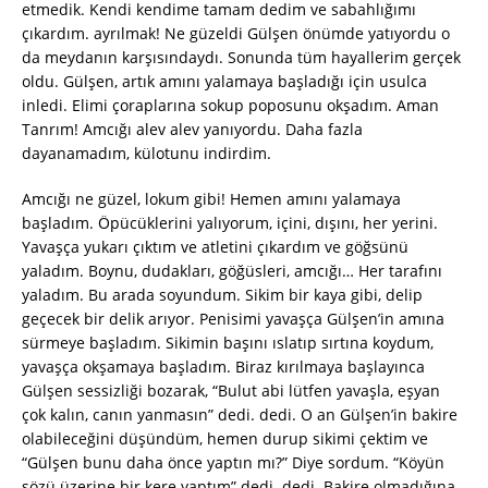
etmedik. Kendi kendime tamam dedim ve sabahlığımı
çıkardım. ayrılmak! Ne güzeldi Gülşen önümde yatıyordu o
da meydanın karşısındaydı. Sonunda tüm hayallerim gerçek
oldu. Gülşen, artık amını yalamaya başladığı için usulca
inledi. Elimi çoraplarına sokup poposunu okşadım. Aman
Tanrım! Amcığı alev alev yanıyordu. Daha fazla
dayanamadım, külotunu indirdim.
Amcığı ne güzel, lokum gibi! Hemen amını yalamaya
başladım. Öpücüklerini yalıyorum, içini, dışını, her yerini.
Yavaşça yukarı çıktım ve atletini çıkardım ve göğsünü
yaladım. Boynu, dudakları, göğüsleri, amcığı… Her tarafını
yaladım. Bu arada soyundum. Sikim bir kaya gibi, delip
geçecek bir delik arıyor. Penisimi yavaşça Gülşen’in amına
sürmeye başladım. Sikimin başını ıslatıp sırtına koydum,
yavaşça okşamaya başladım. Biraz kırılmaya başlayınca
Gülşen sessizliği bozarak, “Bulut abi lütfen yavaşla, eşyan
çok kalın, canın yanmasın” dedi. dedi. O an Gülşen’in bakire
olabileceğini düşündüm, hemen durup sikimi çektim ve
“Gülşen bunu daha önce yaptın mı?” Diye sordum. “Köyün
sözü üzerine bir kere yaptım” dedi. dedi. Bakire olmadığına