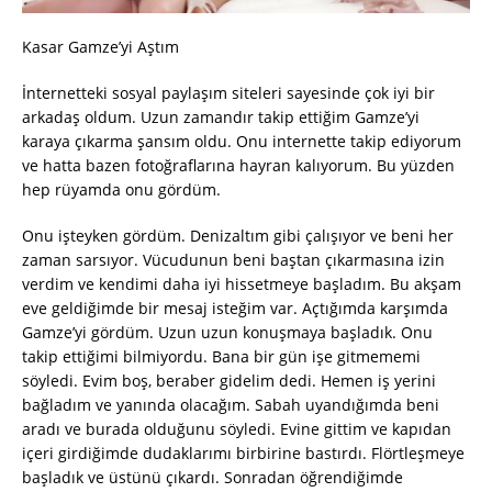
Kasar Gamze’yi Aştım
İnternetteki sosyal paylaşım siteleri sayesinde çok iyi bir
arkadaş oldum. Uzun zamandır takip ettiğim Gamze’yi
karaya çıkarma şansım oldu. Onu internette takip ediyorum
ve hatta bazen fotoğraflarına hayran kalıyorum. Bu yüzden
hep rüyamda onu gördüm.
Onu işteyken gördüm. Denizaltım gibi çalışıyor ve beni her
zaman sarsıyor. Vücudunun beni baştan çıkarmasına izin
verdim ve kendimi daha iyi hissetmeye başladım. Bu akşam
eve geldiğimde bir mesaj isteğim var. Açtığımda karşımda
Gamze’yi gördüm. Uzun uzun konuşmaya başladık. Onu
takip ettiğimi bilmiyordu. Bana bir gün işe gitmememi
söyledi. Evim boş, beraber gidelim dedi. Hemen iş yerini
bağladım ve yanında olacağım. Sabah uyandığımda beni
aradı ve burada olduğunu söyledi. Evine gittim ve kapıdan
içeri girdiğimde dudaklarımı birbirine bastırdı. Flörtleşmeye
başladık ve üstünü çıkardı. Sonradan öğrendiğimde