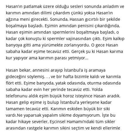
Hasan’ın patlamak üzere olduğu sesleri sonunda anladım ve
karımın amından dilimi çıkardım çünkü yoksa Hasan’ın
ağzına meni girecekti. Sonunda, Hassan gıcırtılı bir şekilde
boşalmaya başladı. Eşimin amından penisini çıkardığında,
Hasan eşimin amından spermlerini boşaltmaya başladı, o
kadar çok konuştu ki spermler vajinasından çıktı. Eşim kalkıp
banyoya gitti ama yürümekte zorlanıyordu. O gece Hasan
sabaha kadar eşime tecavüz etti. Gerçek şu ki Hasan karıma
kur yapıyor ama karımın parası yetmiyor…
Hasan bekar, annesini arayıp İstanbul’a iş aramaya
gideceğini söylemiş. . , ve bir hafta bizimle kaldı ve karımla
flört etti. Eşime banyoda, yatak odasında, oturma odasında
sabaha kadar evin her yerinde tecavüz etti. Yolda
telefonunu aldık eşim büyük horoz isteyince Hasan aradık.
Hasan gelip eşime iş bulup İstanbul’a yerleşene kadar
tamamen tecavüz etti. Karımın eskiden büyük bir siki
vardı.Ne yaparsak yapalım sikime doyamıyorum. İşte bu
kadar hikaye severler, Eşcinsel Hamamı’ndaki tüm sikler
arasından rastgele karımın sikini seçtim ve kendi ellerimle