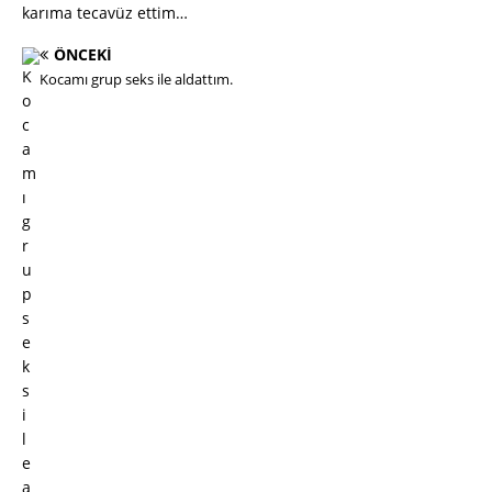
karıma tecavüz ettim…
ÖNCEKI
Kocamı grup seks ile aldattım.