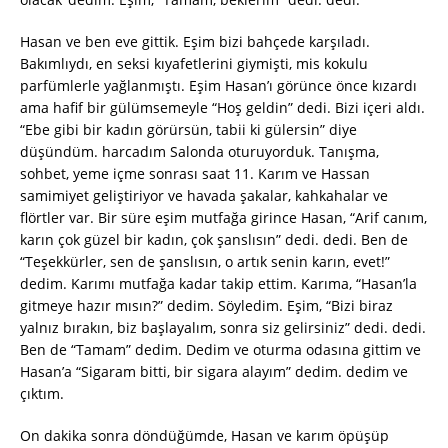
Hasan ve ben eve gittik. Eşim bizi bahçede karşıladı.
Bakımlıydı, en seksi kıyafetlerini giymişti, mis kokulu
parfümlerle yağlanmıştı. Eşim Hasan’ı görünce önce kızardı
ama hafif bir gülümsemeyle “Hoş geldin” dedi. Bizi içeri aldı.
“Ebe gibi bir kadın görürsün, tabii ki gülersin” diye
düşündüm. harcadım Salonda oturuyorduk. Tanışma,
sohbet, yeme içme sonrası saat 11. Karım ve Hassan
samimiyet geliştiriyor ve havada şakalar, kahkahalar ve
flörtler var. Bir süre eşim mutfağa girince Hasan, “Arif canım,
karın çok güzel bir kadın, çok şanslısın” dedi. dedi. Ben de
“Teşekkürler, sen de şanslısın, o artık senin karın, evet!”
dedim. Karımı mutfağa kadar takip ettim. Karıma, “Hasan’la
gitmeye hazır mısın?” dedim. Söyledim. Eşim, “Bizi biraz
yalnız bırakın, biz başlayalım, sonra siz gelirsiniz” dedi. dedi.
Ben de “Tamam” dedim. Dedim ve oturma odasına gittim ve
Hasan’a “Sigaram bitti, bir sigara alayım” dedim. dedim ve
çıktım.
On dakika sonra döndüğümde, Hasan ve karım öpüşüp