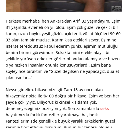
Herkese merhaba, ben Ankara’dan Arif, 33 yaşındayım. Eşim
31 yaşında, evleneli on yıl oldu. Eşim çok güzel ve çekici bir
kadın, uzun boylu, yeşil gözlü, açık tenli, vücut ölçüleri 90-60-
93 olan tam bir mucize. Karım kısa etekleri sever. Eşim ne
isterse tereddütsüz kabul ederim çünkü eşimin mutluluğu
benim birinci görevimdir. Sokakta mini etekle alaycı bir
şekilde yürüyen erkekler gözlerini ondan alamıyor ve bazen
o yalnızken insanlar onunla konuşuyorlardı. Eşim bana
söyleyince bıraktım ve “Güzel değilsen ne yapacağız, dua et
çıkmasınlar…”
Neyse gidelim. hikayemize git Tam 18 ay önce olan
hikayemiz nokta ile %100 doğru bir hikaye. Eşim ve ben her
şeyde çok iyiyiz. Biliyoruz ki cinsel kısıtlama yok,
denemeyeceğimiz pozisyon yok. Son zamanlarda
seks
hayatımızda farklı fanteziler yaratmaya başladık.
Fantezilerimizde genellikle büyük yaraklı erkeklerin güzel
karımla flört ettiğini görürüm. Bunun bir fantezi olduğu