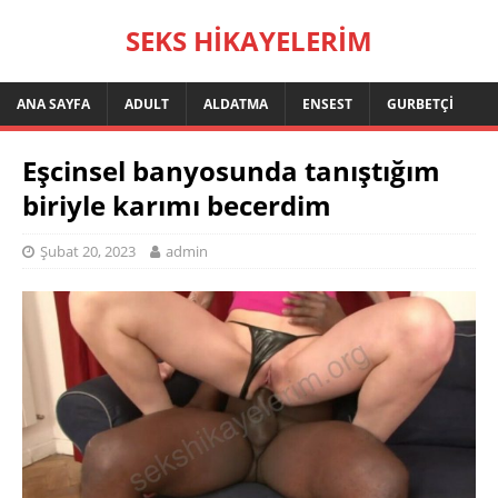
SEKS HIKAYELERIM
ANA SAYFA
ADULT
ALDATMA
ENSEST
GURBETÇI
Eşcinsel banyosunda tanıştığım
biriyle karımı becerdim
Şubat 20, 2023
admin