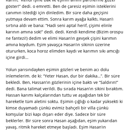
göster!” dedi. o emretti. Ben de çaresiz eşimin isteklerini
canımın istediği için dinledim. Bir süre daha geçişini
yutmaya devam ettim. Sonra karım ayağa kalktı, Hasan’ı
sırtına aldı ve bana: “Hadi seni aptal herif, çişimi elinle
karının amına sok!” dedi. dedi. Kendi kendime (Bizim orospu
ne fantezi!) dedim ve elimi Hasan’ın gevşek çişini karımın
amına koydum. Eşim yavaşça Hasan’ın sikinin üzerine
otururken, koca horoz elimden kaydı ve karımın sıkı amcığı
içine girdi…
Yolun yarısındayken eşimin gözleri ve benim acı dolu
inlemelerim. de ki: “Yeter Hasan, dur bir dakika…”. Bir süre
bekledi. Ben, Hassan’ın gözlerinin içine baktı ve “Saldırın!”
dedi. Bana talimat verildi. Bu sırada Hasan’ın sikini bıraktım.
Hassan karımı kalçalarından tuttu ve aşağıdan tek bir
hareketle tüm aletini soktu. Eşimin çığlığı o kadar yüksekti ki
kimse duyamadı çünkü evimiz bahçeli bir villa çünkü
komşular bizi kapı dışarı eder diye. Sadece bir süre
beklerler. Bir süre sonra Hasan aşağıdan, eşim yukarıdan
yavaş, ritmik hareket etmeye başladı. Eşim Hasan’ın