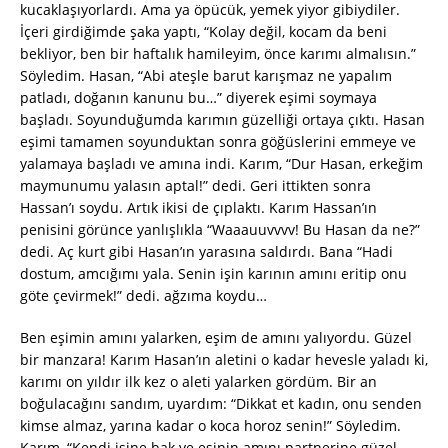
kucaklaşıyorlardı. Ama ya öpücük, yemek yiyor gibiydiler.
İçeri girdiğimde şaka yaptı, “Kolay değil, kocam da beni
bekliyor, ben bir haftalık hamileyim, önce karımı almalısın.”
Söyledim. Hasan, “Abi ateşle barut karışmaz ne yapalım
patladı, doğanın kanunu bu…” diyerek eşimi soymaya
başladı. Soyunduğumda karımın güzelliği ortaya çıktı. Hasan
eşimi tamamen soyunduktan sonra göğüslerini emmeye ve
yalamaya başladı ve amına indi. Karım, “Dur Hasan, erkeğim
maymunumu yalasın aptal!” dedi. Geri ittikten sonra
Hassan’ı soydu. Artık ikisi de çıplaktı. Karım Hassan’ın
penisini görünce yanlışlıkla “Waaauuvvvv! Bu Hasan da ne?”
dedi. Aç kurt gibi Hasan’ın yarasına saldırdı. Bana “Hadi
dostum, amcığımı yala. Senin işin karının amını eritip onu
göte çevirmek!” dedi. ağzıma koydu…
Ben eşimin amını yalarken, eşim de amını yalıyordu. Güzel
bir manzara! Karım Hasan’ın aletini o kadar hevesle yaladı ki,
karımı on yıldır ilk kez o aleti yalarken gördüm. Bir an
boğulacağını sandım, uyardım: “Dikkat et kadın, onu senden
kimse almaz, yarına kadar o koca horoz senin!” Söyledim.
Karım, “Kendi işine bak ve eşinin amını partnerine güzel