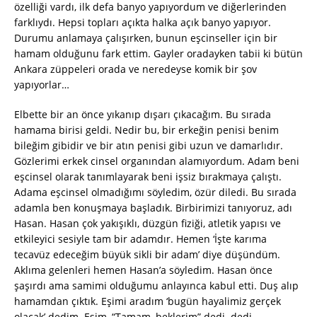
özelliği vardı, ilk defa banyo yapıyordum ve diğerlerinden
farklıydı. Hepsi topları açıkta halka açık banyo yapıyor.
Durumu anlamaya çalışırken, bunun eşcinseller için bir
hamam olduğunu fark ettim. Gayler oradayken tabii ki bütün
Ankara züppeleri orada ve neredeyse komik bir şov
yapıyorlar…
Elbette bir an önce yıkanıp dışarı çıkacağım. Bu sırada
hamama birisi geldi. Nedir bu, bir erkeğin penisi benim
bileğim gibidir ve bir atın penisi gibi uzun ve damarlıdır.
Gözlerimi erkek cinsel organından alamıyordum. Adam beni
eşcinsel olarak tanımlayarak beni işsiz bırakmaya çalıştı.
Adama eşcinsel olmadığımı söyledim, özür diledi. Bu sırada
adamla ben konuşmaya başladık. Birbirimizi tanıyoruz, adı
Hasan. Hasan çok yakışıklı, düzgün fiziği, atletik yapısı ve
etkileyici sesiyle tam bir adamdır. Hemen ‘İşte karıma
tecavüz edeceğim büyük sikli bir adam’ diye düşündüm.
Aklıma gelenleri hemen Hasan’a söyledim. Hasan önce
şaşırdı ama samimi olduğumu anlayınca kabul etti. Duş alıp
hamamdan çıktık. Eşimi aradım ‘bugün hayalimiz gerçek
olacak’ dedim. Eşim, “Tamam, beklerim” dedi. dedi.