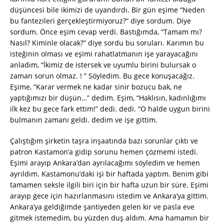
düşüncesi bile ikimizi de uyandırdı. Bir gün eşime “Neden
bu fantezileri gerçekleştirmiyoruz?” diye sordum. Diye
sordum. Önce eşim cevap verdi. Bastığımda, “Tamam mı?
Nasıl? Kiminle olacak?” diye sordu bu soruları. Karımın bu
isteğinin olması ve eşimi rahatlatmanın işe yarayacağını
anladım, “İkimiz de istersek ve uyumlu birini bulursak o
zaman sorun olmaz. ! ” Söyledim. Bu gece konuşacağız.
Eşime, “Karar vermek ne kadar sinir bozucu bak, ne
yaptığımızı bir düşün…” dedim. Eşim, “Haklısın, kadınlığımı
ilk kez bu gece fark ettim!” dedi. dedi. “O halde uygun birini
bulmanın zamanı geldi. dedim ve işe gittim.
Çalıştığım şirketin taşra inşaatında bazı sorunlar çıktı ve
patron Kastamon’a gidip sorunu hemen çözmemi istedi.
Eşimi arayıp Ankara’dan ayrılacağımı söyledim ve hemen
ayrıldım. Kastamonu’daki işi bir haftada yaptım. Benim gibi
tamamen seksle ilgili biri için bir hafta uzun bir süre. Eşimi
arayıp gece için hazırlanmasını istedim ve Ankara’ya gittim.
Ankara’ya geldiğimde şantiyeden gelen kir ve pasla eve
gitmek istemedim, bu yüzden duş aldım. Ama hamamın bir