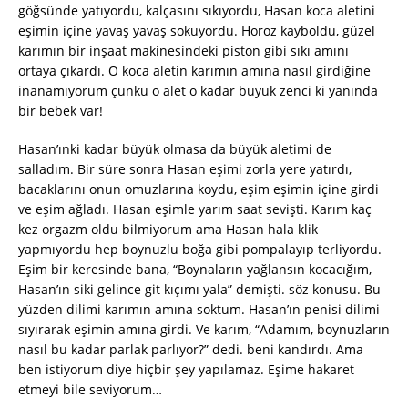
göğsünde yatıyordu, kalçasını sıkıyordu, Hasan koca aletini
eşimin içine yavaş yavaş sokuyordu. Horoz kayboldu, güzel
karımın bir inşaat makinesindeki piston gibi sıkı amını
ortaya çıkardı. O koca aletin karımın amına nasıl girdiğine
inanamıyorum çünkü o alet o kadar büyük zenci ki yanında
bir bebek var!
Hasan’ınki kadar büyük olmasa da büyük aletimi de
salladım. Bir süre sonra Hasan eşimi zorla yere yatırdı,
bacaklarını onun omuzlarına koydu, eşim eşimin içine girdi
ve eşim ağladı. Hasan eşimle yarım saat sevişti. Karım kaç
kez orgazm oldu bilmiyorum ama Hasan hala klik
yapmıyordu hep boynuzlu boğa gibi pompalayıp terliyordu.
Eşim bir keresinde bana, “Boynaların yağlansın kocacığım,
Hasan’ın siki gelince git kıçımı yala” demişti. söz konusu. Bu
yüzden dilimi karımın amına soktum. Hasan’ın penisi dilimi
sıyırarak eşimin amına girdi. Ve karım, “Adamım, boynuzların
nasıl bu kadar parlak parlıyor?” dedi. beni kandırdı. Ama
ben istiyorum diye hiçbir şey yapılamaz. Eşime hakaret
etmeyi bile seviyorum…