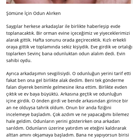
Şömüne İçin Odun Alırken
Saygılar herkese arkadaşlar ile birlikte haberleşip evde
toplanacaktık. Bir orman evine içeceğimiz ve yiyeceklerimizi
alarak gittik. Hafta sonunu orada geçirecektik. Kızlı erkekli
oraya gittik ve toplamında sekiz kişiydik. Eve girdik ve ortalığı
toplarken Sevinç bana odunluktan odun alalım dedi. Evin
sahibi oydu.
Ayrıca arkadaşımın sevgilisiydi. O odunluğun yerini tarif etti
fakat ben ona gel birlikte alak dedim. Beni tek gönderme
falan diyerek benimle gelmesine ikna ettim. Birlikte evden
çıktık ve ev baya büyüktü. Arkasına geçtik ve odunluğun
içine girdik. O önden girdi ve bende arkasından girince bir
an ne olduysa tahrik oldum. Onun bir anda fiziğini
incelemeye başladım. Çok azdım ve ne yapacağımı bilemez
hale geldim. Odunların yerini gösterirken ona arkadan
sarıldım. Odunların üzerine yatırdım ve eteğini kaldırarak
alttan amını okşamaya başladım. Bana ne yapıyorsun birisi