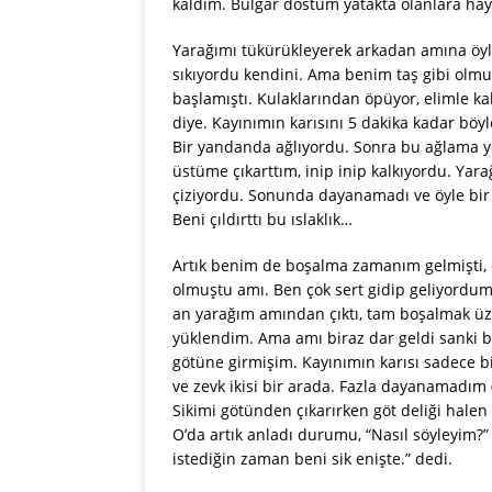
kaldım. Bulgar dostum yatakta olanlara ha
Yarağımı tükürükleyerek arkadan amına öyle b
sıkıyordu kendini. Ama benim taş gibi olmuş
başlamıştı. Kulaklarından öpüyor, elimle ka
diye. Kayınımın karısını 5 dakika kadar böyle 
Bir yandanda ağlıyordu. Sonra bu ağlama ye
üstüme çıkarttım, inip inip kalkıyordu. Yara
çiziyordu. Sonunda dayanamadı ve öyle bir b
Beni çıldırttı bu ıslaklık…
Artık benim de boşalma zamanım gelmişti, d
olmuştu amı. Ben çok sert gidip geliyordum, 
an yarağım amından çıktı, tam boşalmak 
yüklendim. Ama amı biraz dar geldi sanki 
götüne girmişim. Kayınımın karısı sadece bir
ve zevk ikisi bir arada. Fazla dayanamadım 
Sikimi götünden çıkarırken göt deliği halen
O’da artık anladı durumu, “Nasıl söyleyim?” 
istediğin zaman beni sik enişte.” dedi.