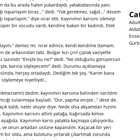
tum da bu arada halen yukardaydı, yatakodasında yani.
alığı toparlayım biraz…” dedi. “Yok gerekmez, sağol…” desem
Ca
ı toparlayım.” diye ısrar etti. Kayınımın karısını sikmeyi
Adul
üper bir vücudu vardı, kendine bakan bir kadındı. Etek
Alda
Ense
Gurb
oplayım.” demez mi. Israr edince, kendi kendime (tamam,
n de arkasından tabi. Bulgar kızı çırıl çıplak vaziyette
z lazımdı! “Enişte bu ne?” dedi. “Ne olduğunu görüyorsun
nişte, karına söyleyecem!” dedi. Durumu açıklamaya
aslında, herşey ortadaydı. Dediğim tek şey, “Karım bana
e söylemeye niyetliydi…
ikmezsem!) dedim, kayınımın karısına belinden sarıldım
mcığı sulanmaya başladı. “Dur, yapma enişte…” dese de,
çık kaldı, neler oluyor diye. Nede olsa akşamdan hızımı
. Kayınımın karısını attım yatağa, bağırsada kimse
 aşağıda. Kayınımın karısı yatakta kaçmaya çalışıyordu.
, ve onun arkadan üstüne kapandım. Kaçacak bir yeri
m bir oldu, ama külotunu yırtarak çıkartmak zorunda