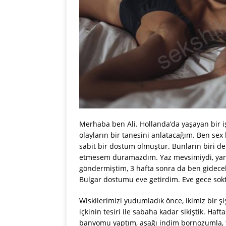
Merhaba ben Ali. Hollanda’da yaşayan bir 
olayların bir tanesini anlatacağım. Ben s
sabit bir dostum olmuştur. Bunların biri de 
etmesem duramazdım. Yaz mevsimiydi, yani t
göndermiştim, 3 hafta sonra da ben gidece
Bulgar dostumu eve getirdim. Eve gece sok
Wiskilerimizi yudumladık önce, ikimiz bir şiş
içkinin tesiri ile sabaha kadar sikiştik. Ha
banyomu yaptım, aşağı indim bornozumla, t