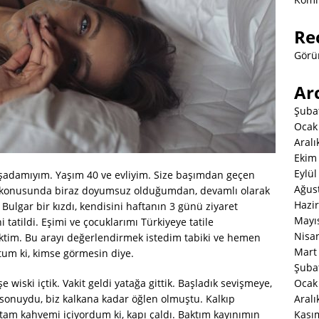
Re
Görü
Ar
Şuba
Ocak
Aralı
Ekim
Eylül
işadamıyım. Yaşım 40 ve evliyim. Size başımdan geçen
Ağus
ex konusunda biraz doyumsuz olduğumdan, devamlı olarak
Hazi
Bulgar bir kızdı, kendisini haftanın 3 günü ziyaret
Mayı
atildi. Eşimi ve çocuklarımı Türkiyeye tatile
Nisa
ktim. Bu arayı değerlendirmek istedim tabiki ve hemen
Mart
tum ki, kimse görmesin diye.
Şuba
Ocak
e wiski içtik. Vakit geldi yatağa gittik. Başladık sevişmeye,
Aralı
ftasonuydu, biz kalkana kadar öğlen olmuştu. Kalkıp
Kası
am kahvemi içiyordum ki, kapı çaldı. Baktım kayınımın