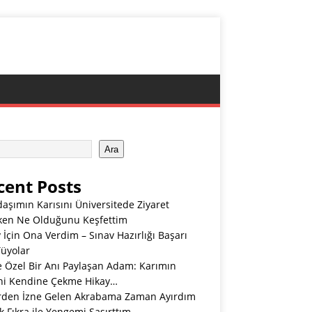
Ara
cent Posts
aşımın Karısını Üniversitede Ziyaret
ken Ne Olduğunu Keşfettim
 İçin Ona Verdim – Sınav Hazırlığı Başarı
Tüyolar
e Özel Bir Anı Paylaşan Adam: Karımın
ini Kendine Çekme Hikay…
rden İzne Gelen Akrabama Zaman Ayırdım
 Fıkra ile Yengemi Şaşırttım