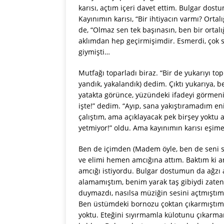
karısı, açtım içeri davet ettim. Bulgar dos
Kayınımın karısı, “Bir ihtiyacın varmı? Ort
de, “Olmaz sen tek başınasın, ben bir ortalığ
aklımdan hep geçirmişimdir. Esmerdi, çok s
giymişti…
Mutfağı toparladı biraz. “Bir de yukarıyı t
yandık, yakalandık) dedim. Çıktı yukarıya, be
yatakta görünce, yüzündeki ifadeyi görmeni
işte!” dedim. “Ayıp, sana yakıştıramadım e
çalıştım, ama açıklayacak pek birşey yoktu 
yetmiyor!” oldu. Ama kayınımın karısı eşim
Ben de içimden (Madem öyle, ben de seni s
ve elimi hemen amcığına attım. Baktım ki a
amcığı istiyordu. Bulgar dostumun da ağzı a
alamamıştım, benim yarak taş gibiydi zaten
duymazdı, nasılsa müziğin sesini açtmıştım
Ben üstümdeki bornozu çoktan çıkarmıştım
yoktu. Eteğini sıyırmamla külotunu çıkarma