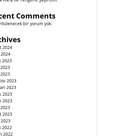
cent Comments
ntülenecek bir yorum yok.
chives
t 2024
 2024
k 2023
 2023
 2023
tos 2023
ran 2023
s 2023
n 2023
 2023
t 2023
 2023
k 2022
m 2022