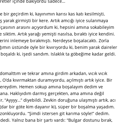
yretler içinde bakıyordu sadece…
ir geçirdim ki, kayınımın karısı kas katı kesilmişti,
 yarak girmişti bir kere. Artık amcığı iyice sulanmaya
lçasının arasını açıyordum ki, hepsini amına sokabileyim
siktim. Artık yarağı yemişti nasılsa, bıraktı iyice kendini.
rini inlemeye bırakmıştı. Nerdeyse boşalacaktı. Zorla
ğımın üstünde öyle bir kıvırıyordu ki, benim yarak daireler
oşaldı ki, işedi sandım. Islaklık ta göbeğime kadar geldi.
omalttım ve tekrar amına girdim arkadan, vıcık vıcık
O’da kıvırmaktan duramıyordu, açılmıştı artık iyice. Bir
üzereydim. Hemen sokup amına boşalayım dedim ve
bana. Haklıyıdım darmış gerçekten, ama amına değil
, “Ayyyy…” diyebildi. Zevkin doruğuna ulaşmıştı artık, acı
(dar bir göte kim dayanır ki), süper bir boşalma yaşadım.
 zonkluyordu. “Şimdi istersen git karıma söyle!” dedim.
dedi. Yalnız bana bir şartı vardı: “Bulgar dostunu bırak,