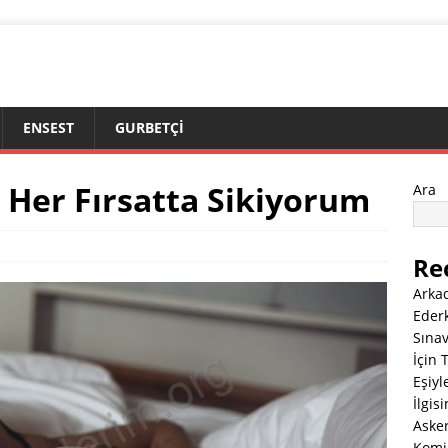
M
ENSEST
GURBETÇI
 Her Fırsatta Sikiyorum
Ara
Re
Arkad
Eder
Sınav
İçin 
Eşiyl
İlgis
Aske
Komik