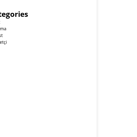
tegories
t
tma
st
etçi